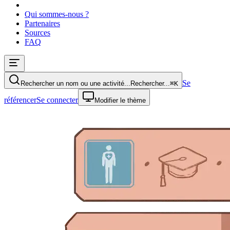
Qui sommes-nous ?
Partenaires
Sources
FAQ
Se
Rechercher un nom ou une activité...
Rechercher...
⌘
K
référencer
Se connecter
Modifier le thème