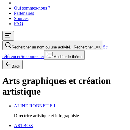
Qui sommes-nous ?
Partenaires
Sources
FAQ
Se
Rechercher un nom ou une activité...
Rechercher...
⌘
K
référencer
Se connecter
Modifier le thème
Back
Arts graphiques et création
artistique
ALINE ROBNET E.I.
Directrice artistique et infographiste
ARTBOX